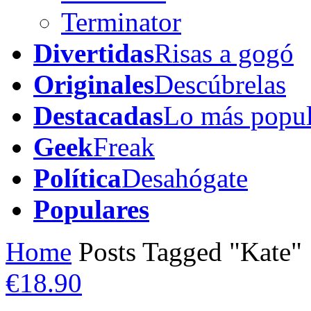
Terminator
Divertidas
Risas a gogó
Originales
Descúbrelas
Destacadas
Lo más popul
Geek
Freak
Política
Desahógate
Populares
Home
Posts Tagged "Kate"
€18.90