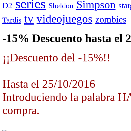
series
Simpson
D2
star
Sheldon
tv
videojuegos
zombies
Tardis
-15% Descuento hasta el 
¡¡Descuento del -15%!!
Hasta el 25/10/2016
Introduciendo la palabra 
compra.