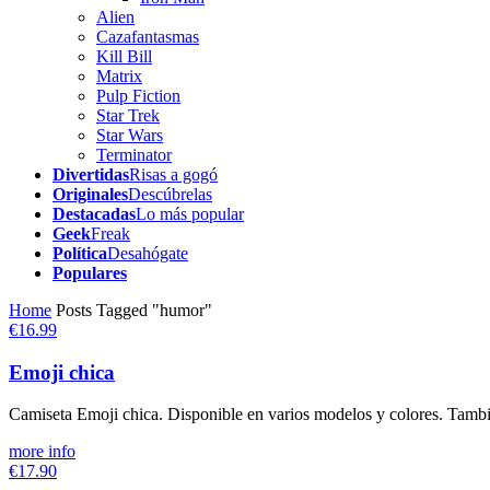
Alien
Cazafantasmas
Kill Bill
Matrix
Pulp Fiction
Star Trek
Star Wars
Terminator
Divertidas
Risas a gogó
Originales
Descúbrelas
Destacadas
Lo más popular
Geek
Freak
Política
Desahógate
Populares
Home
Posts Tagged "humor"
€16.99
Emoji chica
Camiseta Emoji chica. Disponible en varios modelos y colores. Tambié
more info
€17.90