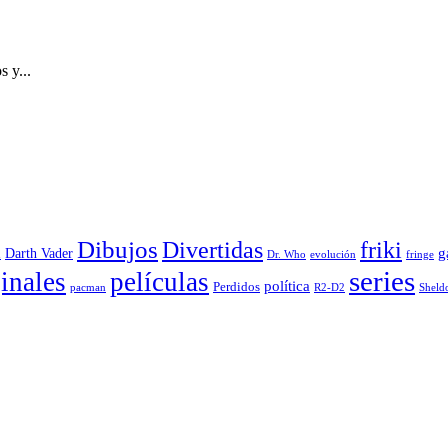
 y...
Dibujos
Divertidas
friki
g
Darth Vader
u
evolución
Dr. Who
fringe
series
inales
películas
política
Perdidos
R2-D2
pacman
Sheld