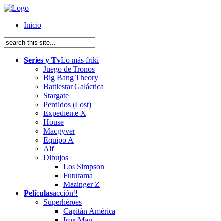
Inicio
Series y Tv
Lo más friki
Juego de Tronos
Big Bang Theory
Battlestar Galáctica
Stargate
Perdidos (Lost)
Expediente X
House
Macgyver
Equipo A
Alf
Dibujos
Los Simpson
Futurama
Mazinger Z
Películas
acción!!
Superhéroes
Capitán América
Iron Man