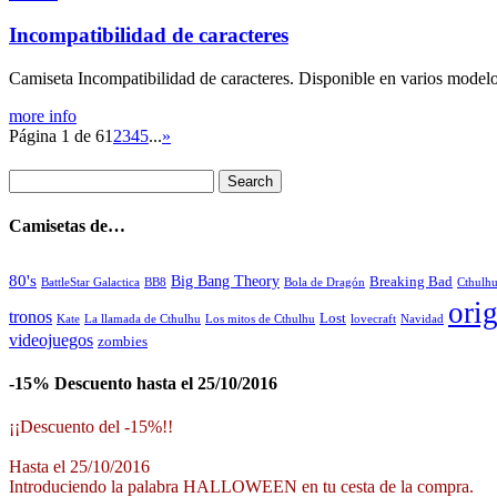
Incompatibilidad de caracteres
Camiseta Incompatibilidad de caracteres. Disponible en varios modelos
more info
Página 1 de 6
1
2
3
4
5
...
»
Camisetas de…
80's
Big Bang Theory
Breaking Bad
BattleStar Galactica
BB8
Bola de Dragón
Cthulh
orig
tronos
Lost
La llamada de Cthulhu
Los mitos de Cthulhu
Navidad
Kate
lovecraft
videojuegos
zombies
-15% Descuento hasta el 25/10/2016
¡¡Descuento del -15%!!
Hasta el 25/10/2016
Introduciendo la palabra HALLOWEEN en tu cesta de la compra.