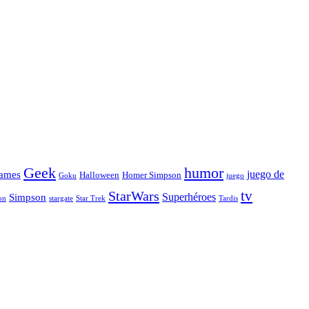
Geek
humor
juego de
ames
Halloween
Homer Simpson
Goku
juego
tv
StarWars
Simpson
Superhéroes
stargate
Star Trek
on
Tardis