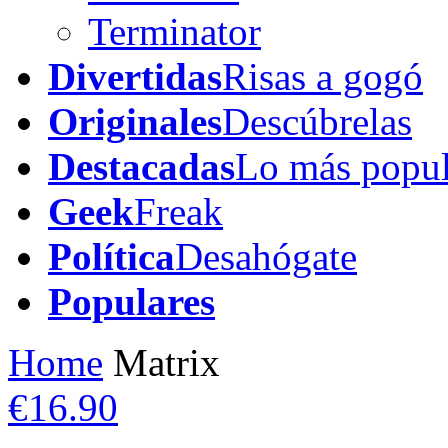
Terminator
Divertidas
Risas a gogó
Originales
Descúbrelas
Destacadas
Lo más popul
Geek
Freak
Política
Desahógate
Populares
Home
Matrix
€16.90