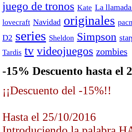
juego de tronos
La llamada
Kate
originales
Navidad
lovecraft
pac
series
Simpson
D2
star
Sheldon
tv
videojuegos
zombies
Tardis
-15% Descuento hasta el 
¡¡Descuento del -15%!!
Hasta el 25/10/2016
Introduciendo la palabra 