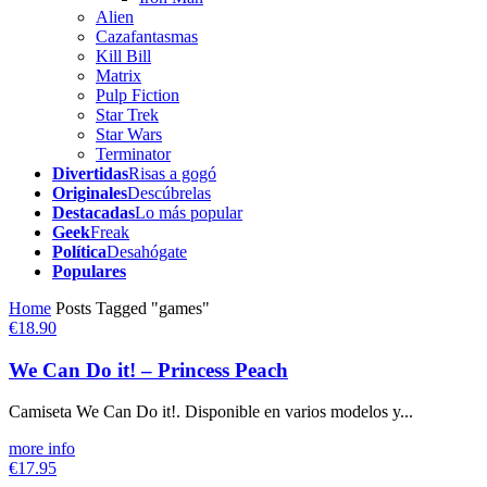
Alien
Cazafantasmas
Kill Bill
Matrix
Pulp Fiction
Star Trek
Star Wars
Terminator
Divertidas
Risas a gogó
Originales
Descúbrelas
Destacadas
Lo más popular
Geek
Freak
Política
Desahógate
Populares
Home
Posts Tagged "games"
€18.90
We Can Do it! – Princess Peach
Camiseta We Can Do it!. Disponible en varios modelos y...
more info
€17.95