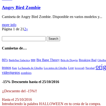
Angry Bird Zombie
Camiseta de Angry Bird Zombie. Disponible en varios modelos y...
more info
Página 1 de 2
1
2
»
Camisetas de…
80's
Big Bang Theory
Breaking Bad
BattleStar Galactica
BB8
Bola de Dragón
Cthulh
orig
tronos
Lost
La llamada de Cthulhu
Los mitos de Cthulhu
Navidad
Kate
lovecraft
videojuegos
zombies
-15% Descuento hasta el 25/10/2016
¡¡Descuento del -15%!!
Hasta el 25/10/2016
Introduciendo la palabra HALLOWEEN en tu cesta de la compra.