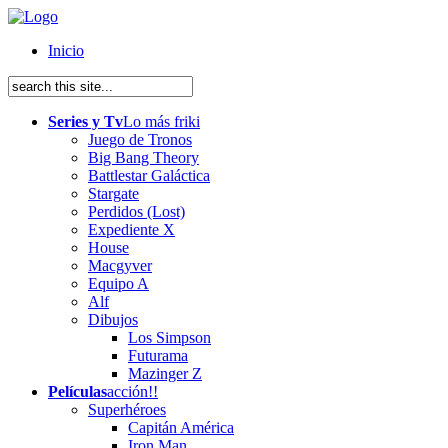
Inicio
Series y Tv
Lo más friki
Juego de Tronos
Big Bang Theory
Battlestar Galáctica
Stargate
Perdidos (Lost)
Expediente X
House
Macgyver
Equipo A
Alf
Dibujos
Los Simpson
Futurama
Mazinger Z
Películas
acción!!
Superhéroes
Capitán América
Iron Man