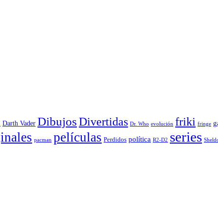
Dibujos
Divertidas
friki
g
Darth Vader
u
evolución
Dr. Who
fringe
series
inales
películas
política
Perdidos
R2-D2
pacman
Sheld