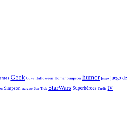
Geek
humor
juego de
ames
Halloween
Homer Simpson
Goku
juego
tv
StarWars
Simpson
Superhéroes
stargate
Star Trek
on
Tardis