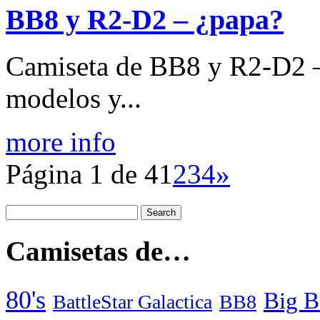
BB8 y R2-D2 – ¿papa?
Camiseta de BB8 y R2-D2 – 
modelos y...
more info
Página 1 de 4
1
2
3
4
»
Camisetas de…
80's
Big B
BattleStar Galactica
BB8