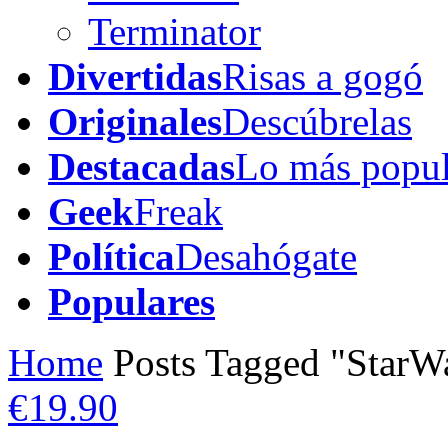
Terminator
Divertidas
Risas a gogó
Originales
Descúbrelas
Destacadas
Lo más popul
Geek
Freak
Política
Desahógate
Populares
Home
Posts Tagged "StarW
€19.90