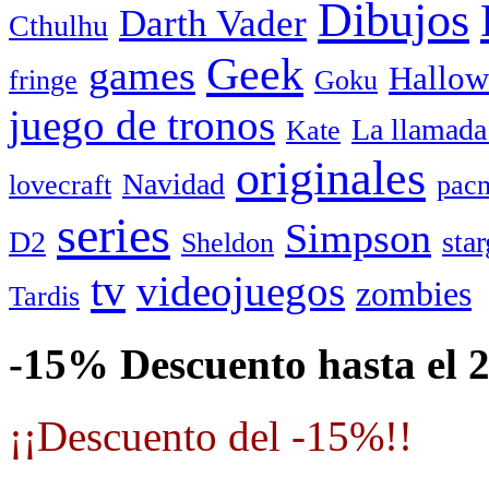
Dibujos
Darth Vader
Cthulhu
Geek
games
Hallow
fringe
Goku
juego de tronos
La llamada
Kate
originales
Navidad
lovecraft
pac
series
Simpson
D2
star
Sheldon
tv
videojuegos
zombies
Tardis
-15% Descuento hasta el 
¡¡Descuento del -15%!!