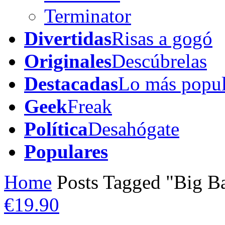
Terminator
Divertidas
Risas a gogó
Originales
Descúbrelas
Destacadas
Lo más popul
Geek
Freak
Política
Desahógate
Populares
Home
Posts Tagged "Big B
€19.90