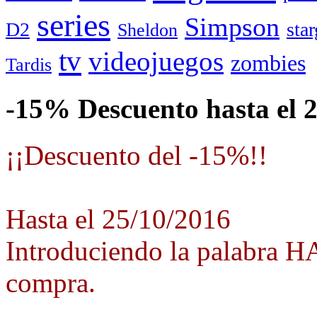
series
Simpson
D2
star
Sheldon
tv
videojuegos
zombies
Tardis
-15% Descuento hasta el 
¡¡Descuento del -15%!!
Hasta el 25/10/2016
Introduciendo la palabra 
compra.