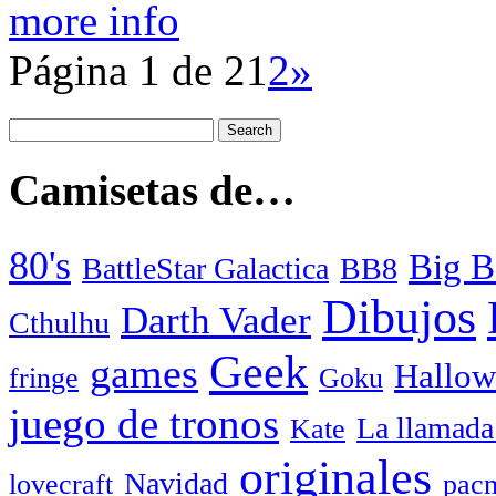
more info
Página 1 de 2
1
2
»
Camisetas de…
80's
Big B
BattleStar Galactica
BB8
Dibujos
Darth Vader
Cthulhu
Geek
games
Hallow
fringe
Goku
juego de tronos
La llamada
Kate
originales
Navidad
lovecraft
pac