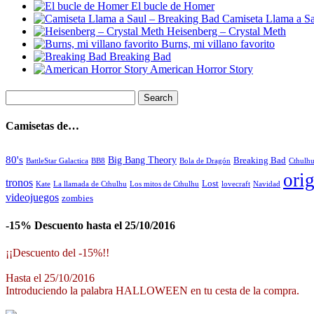
El bucle de Homer
Camiseta Llama a S
Heisenberg – Crystal Meth
Burns, mi villano favorito
Breaking Bad
American Horror Story
Camisetas de…
80's
Big Bang Theory
Breaking Bad
BattleStar Galactica
BB8
Bola de Dragón
Cthulh
orig
tronos
Lost
La llamada de Cthulhu
Los mitos de Cthulhu
Navidad
Kate
lovecraft
videojuegos
zombies
-15% Descuento hasta el 25/10/2016
¡¡Descuento del -15%!!
Hasta el 25/10/2016
Introduciendo la palabra HALLOWEEN en tu cesta de la compra.