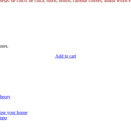
etas: de chico, de chica, niños, bolsos, cambiar colores, añadir textos e
ores.
Add to cart
Theory
ose your house
empo