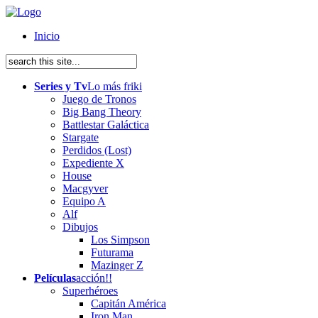
Inicio
Series y Tv
Lo más friki
Juego de Tronos
Big Bang Theory
Battlestar Galáctica
Stargate
Perdidos (Lost)
Expediente X
House
Macgyver
Equipo A
Alf
Dibujos
Los Simpson
Futurama
Mazinger Z
Películas
acción!!
Superhéroes
Capitán América
Iron Man