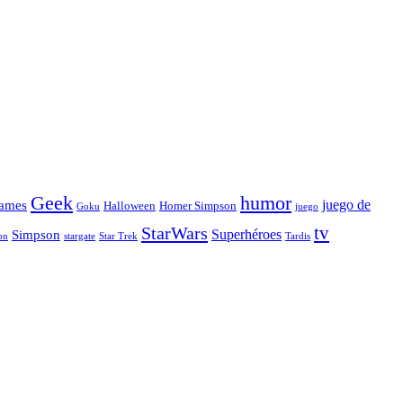
Geek
humor
juego de
ames
Halloween
Homer Simpson
Goku
juego
tv
StarWars
Simpson
Superhéroes
stargate
Star Trek
on
Tardis