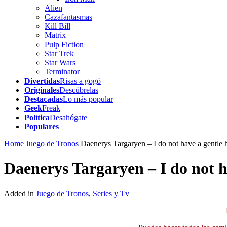
Alien
Cazafantasmas
Kill Bill
Matrix
Pulp Fiction
Star Trek
Star Wars
Terminator
Divertidas
Risas a gogó
Originales
Descúbrelas
Destacadas
Lo más popular
Geek
Freak
Política
Desahógate
Populares
Home
Juego de Tronos
Daenerys Targaryen – I do not have a gentle h
Daenerys Targaryen – I do not h
Added in
Juego de Tronos
,
Series y Tv