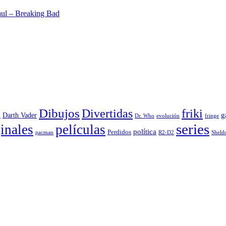
aul – Breaking Bad
Dibujos
Divertidas
friki
g
Darth Vader
u
evolución
Dr. Who
fringe
series
inales
películas
política
Perdidos
R2-D2
pacman
Sheld