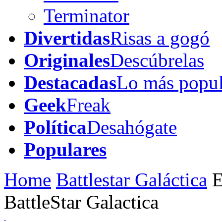
Terminator
Divertidas
Risas a gogó
Originales
Descúbrelas
Destacadas
Lo más popul
Geek
Freak
Política
Desahógate
Populares
Home
Battlestar Galáctica
E
BattleStar Galactica