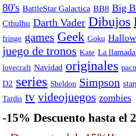
80's
Big B
BattleStar Galactica
BB8
Dibujos
Darth Vader
Cthulhu
Geek
games
Hallow
fringe
Goku
juego de tronos
La llamada
Kate
originales
Navidad
lovecraft
pac
series
Simpson
D2
star
Sheldon
tv
videojuegos
zombies
Tardis
-15% Descuento hasta el 