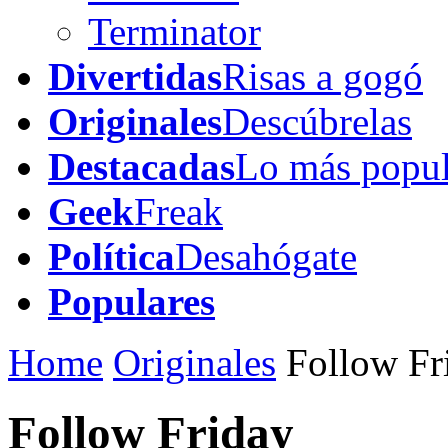
Terminator
Divertidas
Risas a gogó
Originales
Descúbrelas
Destacadas
Lo más popul
Geek
Freak
Política
Desahógate
Populares
Home
Originales
Follow Fr
Follow Friday