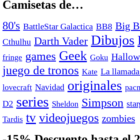
Camisetas de…
80's
Big B
BattleStar Galactica
BB8
Dibujos
Darth Vader
Cthulhu
Geek
games
Hallow
fringe
Goku
juego de tronos
La llamada
Kate
originales
Navidad
lovecraft
pac
series
Simpson
D2
star
Sheldon
tv
videojuegos
zombies
Tardis
-15% Descuento hasta el 