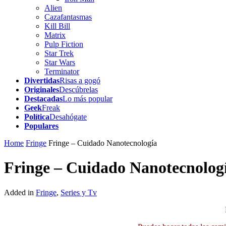
Alien
Cazafantasmas
Kill Bill
Matrix
Pulp Fiction
Star Trek
Star Wars
Terminator
Divertidas
Risas a gogó
Originales
Descúbrelas
Destacadas
Lo más popular
Geek
Freak
Política
Desahógate
Populares
Home
Fringe
Fringe – Cuidado Nanotecnología
Fringe – Cuidado Nanotecnolog
Added in
Fringe
,
Series y Tv