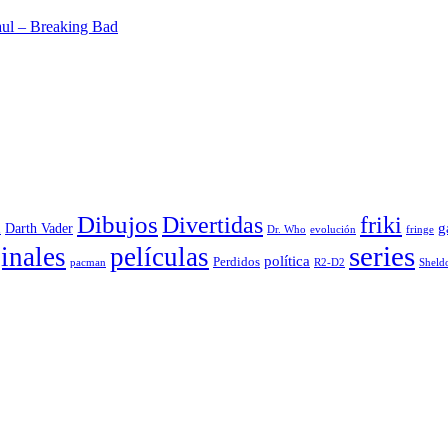
aul – Breaking Bad
Dibujos
Divertidas
friki
g
Darth Vader
u
evolución
Dr. Who
fringe
series
inales
películas
política
Perdidos
R2-D2
pacman
Sheld