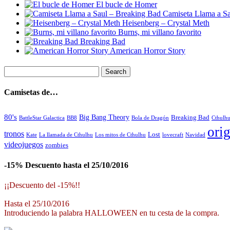
El bucle de Homer
Camiseta Llama a S
Heisenberg – Crystal Meth
Burns, mi villano favorito
Breaking Bad
American Horror Story
Camisetas de…
80's
Big Bang Theory
Breaking Bad
BattleStar Galactica
BB8
Bola de Dragón
Cthulh
orig
tronos
Lost
La llamada de Cthulhu
Los mitos de Cthulhu
Navidad
Kate
lovecraft
videojuegos
zombies
-15% Descuento hasta el 25/10/2016
¡¡Descuento del -15%!!
Hasta el 25/10/2016
Introduciendo la palabra HALLOWEEN en tu cesta de la compra.