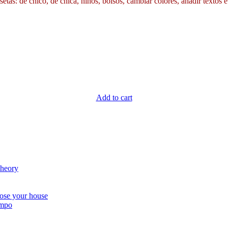
etas: de chico, de chica, niños, bolsos, cambiar colores, añadir textos e
Add to cart
Theory
ose your house
empo