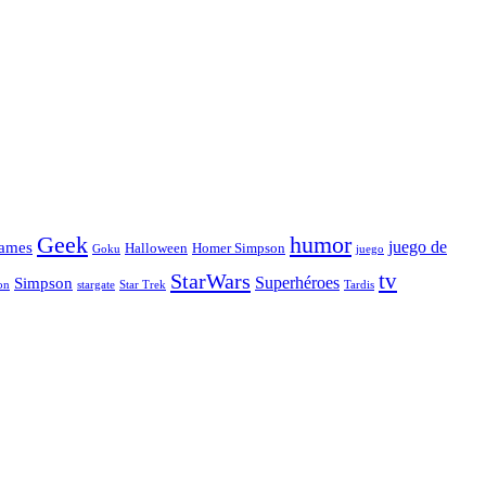
Geek
humor
juego de
ames
Halloween
Homer Simpson
Goku
juego
tv
StarWars
Simpson
Superhéroes
stargate
Star Trek
on
Tardis