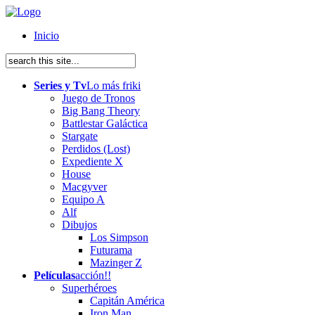
Inicio
Series y Tv
Lo más friki
Juego de Tronos
Big Bang Theory
Battlestar Galáctica
Stargate
Perdidos (Lost)
Expediente X
House
Macgyver
Equipo A
Alf
Dibujos
Los Simpson
Futurama
Mazinger Z
Películas
acción!!
Superhéroes
Capitán América
Iron Man