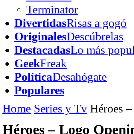
Terminator
Divertidas
Risas a gogó
Originales
Descúbrelas
Destacadas
Lo más popul
Geek
Freak
Política
Desahógate
Populares
Home
Series y Tv
Héroes –
Héroes – Logo Openi