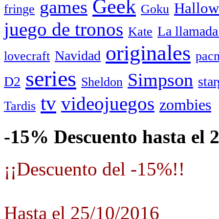
Geek
games
Hallow
fringe
Goku
juego de tronos
La llamada
Kate
originales
Navidad
lovecraft
pac
series
Simpson
D2
star
Sheldon
tv
videojuegos
zombies
Tardis
-15% Descuento hasta el 
¡¡Descuento del -15%!!
Hasta el 25/10/2016