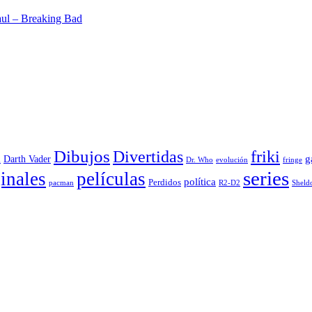
aul – Breaking Bad
Dibujos
Divertidas
friki
g
Darth Vader
u
evolución
Dr. Who
fringe
series
inales
películas
política
Perdidos
R2-D2
pacman
Sheld