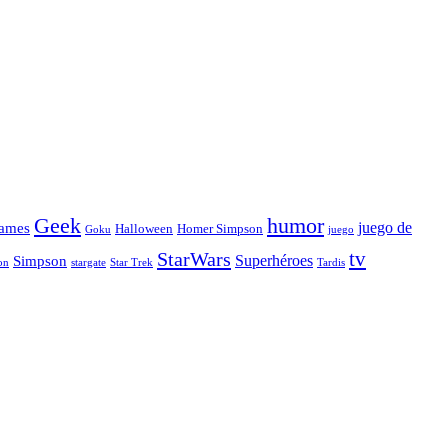
Geek
humor
juego de
ames
Halloween
Homer Simpson
Goku
juego
tv
StarWars
Simpson
Superhéroes
stargate
Star Trek
on
Tardis