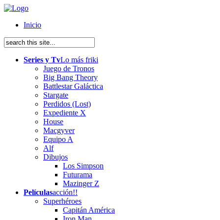
Inicio
Series y Tv
Lo más friki
Juego de Tronos
Big Bang Theory
Battlestar Galáctica
Stargate
Perdidos (Lost)
Expediente X
House
Macgyver
Equipo A
Alf
Dibujos
Los Simpson
Futurama
Mazinger Z
Películas
acción!!
Superhéroes
Capitán América
Iron Man