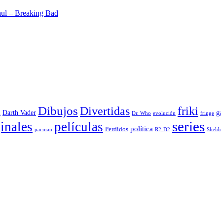
aul – Breaking Bad
Dibujos
Divertidas
friki
g
Darth Vader
u
evolución
Dr. Who
fringe
series
inales
películas
política
Perdidos
R2-D2
pacman
Sheld