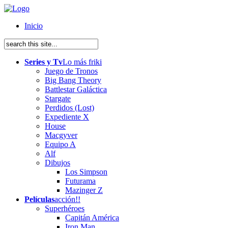
Inicio
Series y Tv
Lo más friki
Juego de Tronos
Big Bang Theory
Battlestar Galáctica
Stargate
Perdidos (Lost)
Expediente X
House
Macgyver
Equipo A
Alf
Dibujos
Los Simpson
Futurama
Mazinger Z
Películas
acción!!
Superhéroes
Capitán América
Iron Man