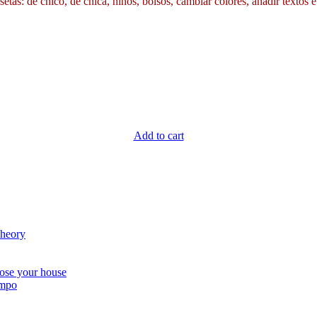
etas: de chico, de chica, niños, bolsos, cambiar colores, añadir textos e
Add to cart
Theory
ose your house
empo