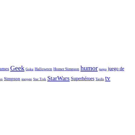
Geek
humor
juego de
ames
Halloween
Homer Simpson
Goku
juego
tv
StarWars
Simpson
Superhéroes
stargate
Star Trek
on
Tardis