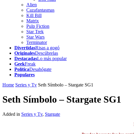
Alien
Cazafantasmas
Kill Bill
Matrix
Pulp Fiction
Star Trek
Star Wars
Terminator
Divertidas
Risas a gogó
Originales
Descúbrelas
Destacadas
Lo más popular
Geek
Freak
Política
Desahógate
Populares
Home
Series y Tv
Seth Símbolo – Stargate SG1
Seth Símbolo – Stargate SG1
Added in
Series y Tv
,
Stargate