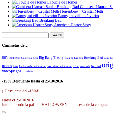
El bucle de Homer
Camiseta Llama a S
Heisenberg – Crystal Meth
Burns, mi villano favorito
Breaking Bad
American Horror Story
Camisetas de…
80's
Big Bang Theory
Breaking Bad
BattleStar Galactica
BB8
Bola de Dragón
Cthulh
orig
tronos
Lost
La llamada de Cthulhu
Los mitos de Cthulhu
Navidad
Kate
lovecraft
videojuegos
zombies
-15% Descuento hasta el 25/10/2016
¡¡Descuento del -15%!!
Hasta el 25/10/2016
Introduciendo la palabra HALLOWEEN en tu cesta de la compra.