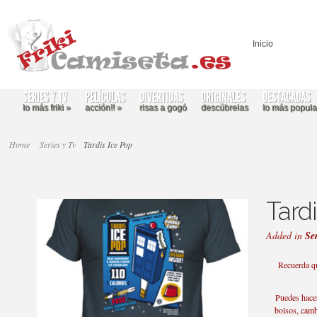
Inicio
SERIES Y TV
PELÍCULAS
DIVERTIDAS
ORIGINALES
DESTACADAS
lo más friki
»
acción!!
»
risas a gogó
descúbrelas
lo más popula
Home
Series y Tv
Tardis Ice Pop
Tard
Added in
Ser
Recuerda qu
Puedes hacer
bolsos, cambi