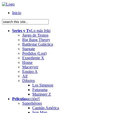
Inicio
Series y Tv
Lo más friki
Juego de Tronos
Big Bang Theory
Battlestar Galáctica
Stargate
Perdidos (Lost)
Expediente X
House
Macgyver
Equipo A
Alf
Dibujos
Los Simpson
Futurama
Mazinger Z
Películas
acción!!
Superhéroes
Capitán América
Iron Man