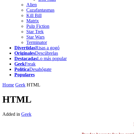
Alien
Cazafantasmas
Kill Bill
Matrix
Pulp Fiction
Star Trek
Star Wars
Terminator
Divertidas
Risas a gogó
Originales
Descúbrelas
Destacadas
Lo más popular
Geek
Freak
Política
Desahógate
Populares
Home
Geek
HTML
HTML
Added in
Geek