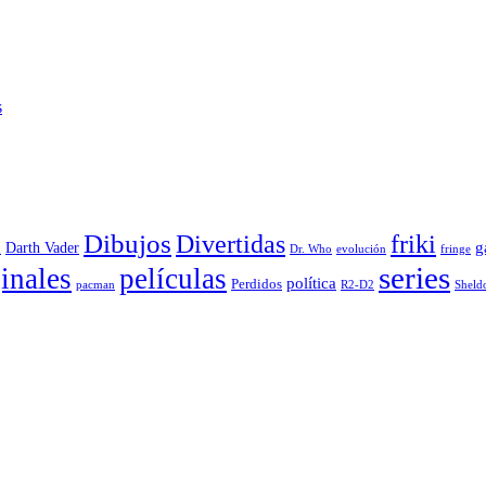
s
Dibujos
Divertidas
friki
g
Darth Vader
u
evolución
Dr. Who
fringe
series
inales
películas
política
Perdidos
R2-D2
pacman
Sheld