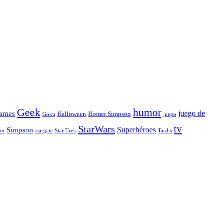
Geek
humor
juego de
ames
Halloween
Homer Simpson
Goku
juego
tv
StarWars
Simpson
Superhéroes
stargate
Star Trek
on
Tardis