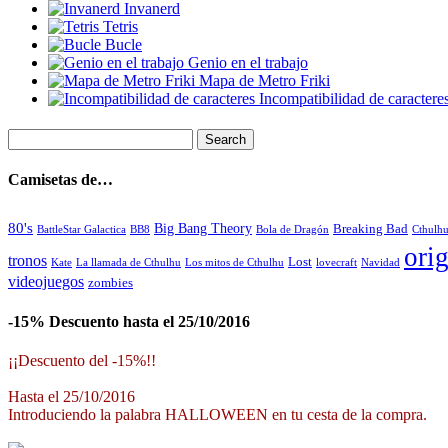
Invanerd
Tetris
Bucle
Genio en el trabajo
Mapa de Metro Friki
Incompatibilidad de caractere
Camisetas de…
80's
Big Bang Theory
Breaking Bad
BattleStar Galactica
BB8
Bola de Dragón
Cthulh
orig
tronos
Lost
La llamada de Cthulhu
Los mitos de Cthulhu
Navidad
Kate
lovecraft
videojuegos
zombies
-15% Descuento hasta el 25/10/2016
¡¡Descuento del -15%!!
Hasta el 25/10/2016
Introduciendo la palabra HALLOWEEN en tu cesta de la compra.