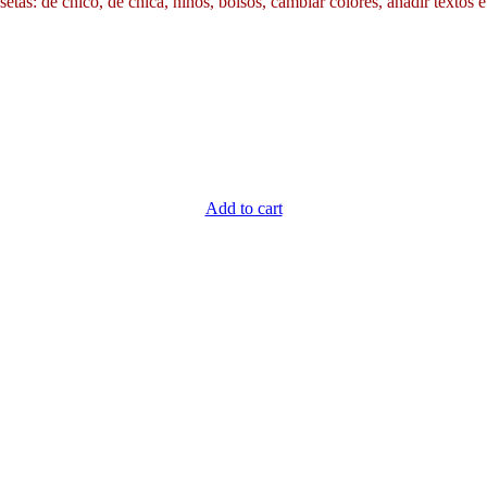
etas: de chico, de chica, niños, bolsos, cambiar colores, añadir textos e
Add to cart