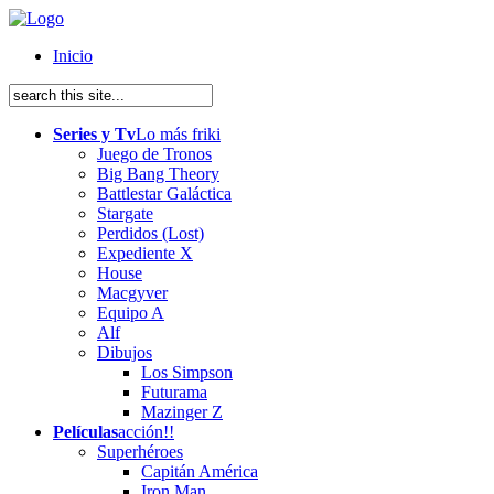
Inicio
Series y Tv
Lo más friki
Juego de Tronos
Big Bang Theory
Battlestar Galáctica
Stargate
Perdidos (Lost)
Expediente X
House
Macgyver
Equipo A
Alf
Dibujos
Los Simpson
Futurama
Mazinger Z
Películas
acción!!
Superhéroes
Capitán América
Iron Man