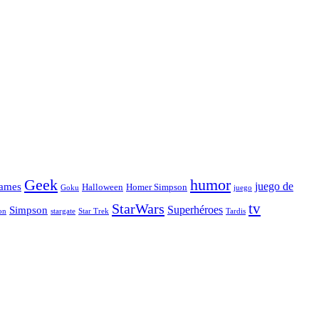
Geek
humor
juego de
ames
Halloween
Homer Simpson
Goku
juego
tv
StarWars
Simpson
Superhéroes
stargate
Star Trek
on
Tardis