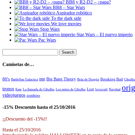
BB8 y R2-D2 – ¿papa?
BB8 – Star Wars
Aspirador robótico
To the dark side
We love movies
Stop Wars
Star Wars – El nuevo imperio
Pac Wars
Camisetas de…
80's
Big Bang Theory
Breaking Bad
BattleStar Galactica
BB8
Bola de Dragón
Cthulh
orig
tronos
Lost
La llamada de Cthulhu
Los mitos de Cthulhu
Navidad
Kate
lovecraft
videojuegos
zombies
-15% Descuento hasta el 25/10/2016
¡¡Descuento del -15%!!
Hasta el 25/10/2016