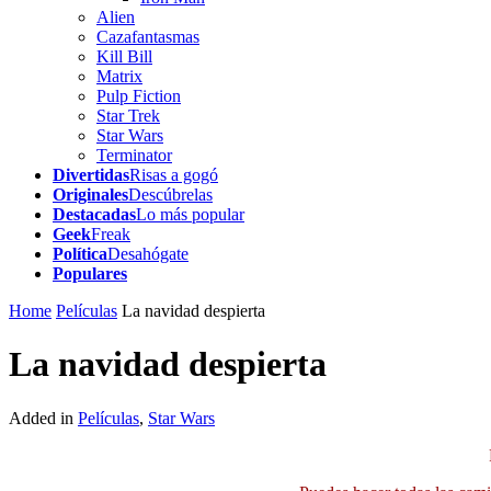
Alien
Cazafantasmas
Kill Bill
Matrix
Pulp Fiction
Star Trek
Star Wars
Terminator
Divertidas
Risas a gogó
Originales
Descúbrelas
Destacadas
Lo más popular
Geek
Freak
Política
Desahógate
Populares
Home
Películas
La navidad despierta
La navidad despierta
Added in
Películas
,
Star Wars