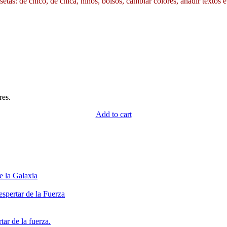
etas: de chico, de chica, niños, bolsos, cambiar colores, añadir textos e
res.
Add to cart
e la Galaxia
spertar de la Fuerza
ar de la fuerza.