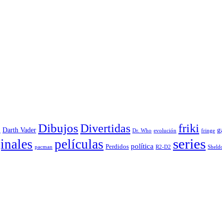
Dibujos
Divertidas
friki
g
Darth Vader
u
evolución
Dr. Who
fringe
series
inales
películas
política
Perdidos
R2-D2
pacman
Sheld