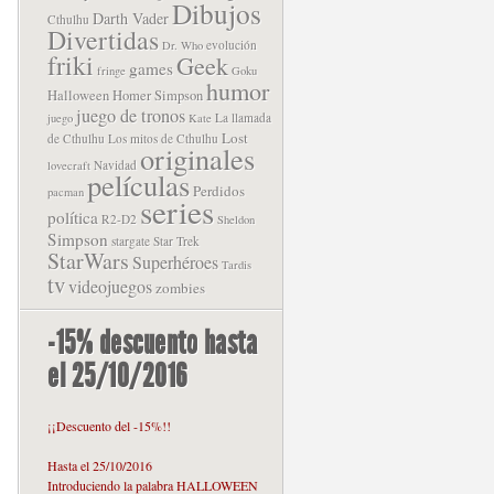
Dibujos
Darth Vader
Cthulhu
Divertidas
evolución
Dr. Who
friki
Geek
games
fringe
Goku
humor
Halloween
Homer Simpson
juego de tronos
La llamada
juego
Kate
Lost
de Cthulhu
Los mitos de Cthulhu
originales
Navidad
lovecraft
películas
Perdidos
pacman
series
política
R2-D2
Sheldon
Simpson
stargate
Star Trek
StarWars
Superhéroes
Tardis
tv
videojuegos
zombies
-15% descuento hasta
el 25/10/2016
¡¡Descuento del -15%!!
Hasta el 25/10/2016
Introduciendo la palabra HALLOWEEN