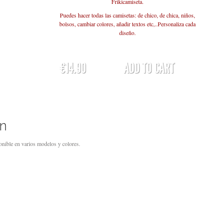
Frikicamiseta.
Puedes hacer todas las camisetas: de chico, de chica, niños,
bolsos, cambiar colores, añadir textos etc,..Personaliza cada
diseño.
€14.90
ADD TO CART
on
nible en varios modelos y colores.