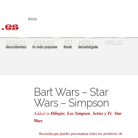
Inicio
ORIGINALES
DESTACADAS
GEEK
POLÍTICA
POPULARES
descúbrelas
lo más popular
freak
desahógate
n
Bart Wars – Star
Wars – Simpson
Added in
Dibujos
,
Los Simpson
,
Series y Tv
,
Star
Wars
Recuerda que puedes personalizar todos los productos de