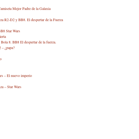
amiseta Mejor Padre de la Galaxia
R2-D2 y BB8. El despertar de la Fuerza
BB8 Star Wars
erta
Bola 8. BB8 El despertar de la fuerza.
 – ¿papa?
o
rs – El nuevo imperio
za – Star Wars