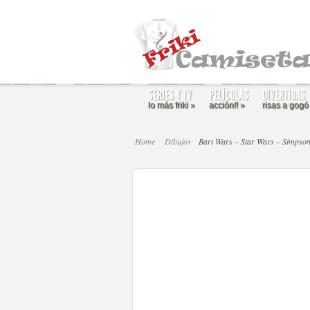
SERIES Y TV
PELÍCULAS
DIVERTIDAS
lo más friki
»
acción!!
»
risas a gogó
Home
Dibujos
Bart Wars – Star Wars – Simpso