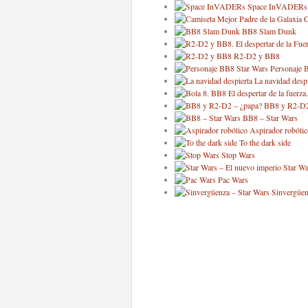
Space InVADERs
C
BB8 Slam Dunk
R2-D2 y BB8
Personaje 
La navidad despi
BB8 y R2-D2
BB8 – Star Wars
Aspirador robótic
To the dark side
Stop Wars
Star Wa
Pac Wars
Sinvergüen