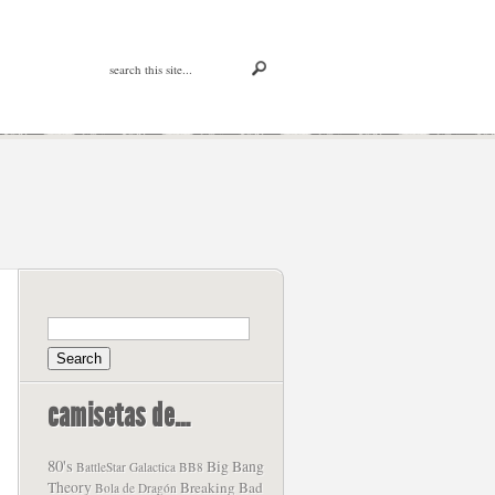
camisetas de…
80's
Big Bang
BattleStar Galactica
BB8
Theory
Breaking Bad
Bola de Dragón