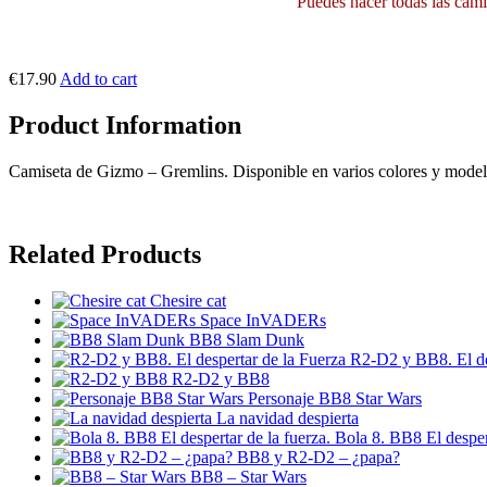
Puedes hacer todas las camis
€17.90
Add to cart
Product Information
Camiseta de Gizmo – Gremlins. Disponible en varios colores y model
Related Products
Chesire cat
Space InVADERs
BB8 Slam Dunk
R2-D2 y BB8. El de
R2-D2 y BB8
Personaje BB8 Star Wars
La navidad despierta
Bola 8. BB8 El despert
BB8 y R2-D2 – ¿papa?
BB8 – Star Wars