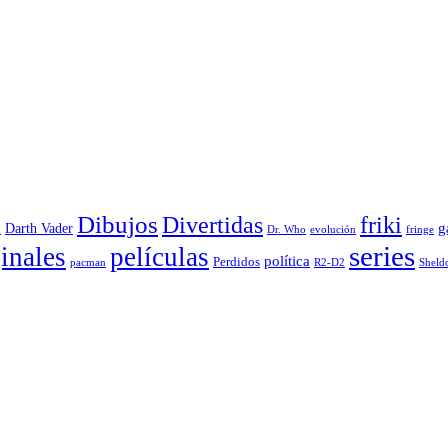
Dibujos
Divertidas
friki
g
Darth Vader
u
evolución
Dr. Who
fringe
series
inales
películas
política
Perdidos
R2-D2
pacman
Sheld