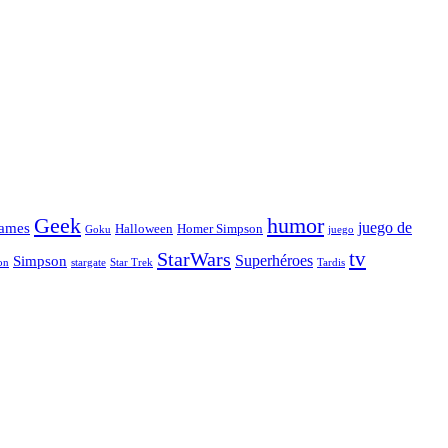
Geek
humor
juego de
ames
Halloween
Homer Simpson
Goku
juego
tv
StarWars
Simpson
Superhéroes
stargate
Star Trek
on
Tardis