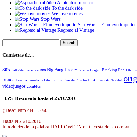
Aspirador robótico
To the dark side
We love movies
Stop Wars
Star Wars – El nuevo imperio
Regreso al Vintage
Camisetas de…
80's
Big Bang Theory
Breaking Bad
BattleStar Galactica
BB8
Bola de Dragón
Cthulh
orig
tronos
Lost
La llamada de Cthulhu
Los mitos de Cthulhu
Navidad
Kate
lovecraft
videojuegos
zombies
-15% Descuento hasta el 25/10/2016
¡¡Descuento del -15%!!
Hasta el 25/10/2016
Introduciendo la palabra HALLOWEEN en tu cesta de la compra.