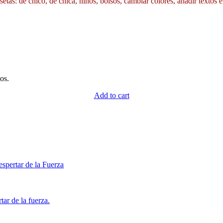
etas: de chico, de chica, niños, bolsos, cambiar colores, añadir textos e
os.
Add to cart
spertar de la Fuerza
ar de la fuerza.