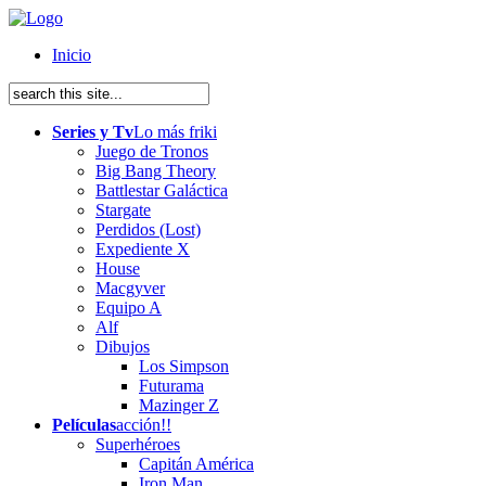
Inicio
Series y Tv
Lo más friki
Juego de Tronos
Big Bang Theory
Battlestar Galáctica
Stargate
Perdidos (Lost)
Expediente X
House
Macgyver
Equipo A
Alf
Dibujos
Los Simpson
Futurama
Mazinger Z
Películas
acción!!
Superhéroes
Capitán América
Iron Man