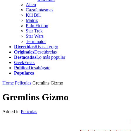
Alien
Cazafantasmas
Kill Bill
Matrix
Pulp Fiction
Star Trek
Star Wars
Terminator
Divertidas
Risas a gogó
Originales
Descúbrelas
Destacadas
Lo más popular
Geek
Freak
Política
Desahógate
Populares
Home
Películas
Gremlins Gizmo
Gremlins Gizmo
Added in
Películas