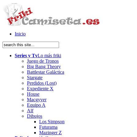
Inicio
Series y Tv
Lo más friki
Juego de Tronos
Big Bang Theory
Battlestar Galáctica
Stargate
Perdidos (Lost)
Expediente X
House
Macgyver
Equipo A
Alf
Dibujos
Los Simpson
Futurama
Mazinger Z