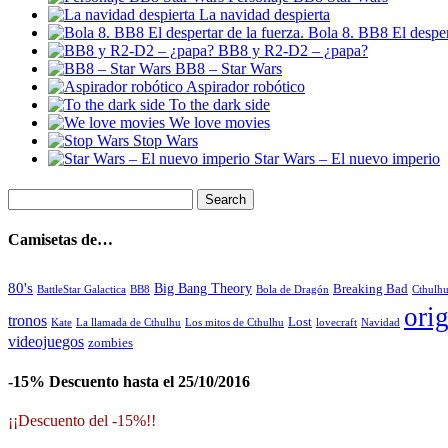
La navidad despierta
Bola 8. BB8 El despert
BB8 y R2-D2 – ¿papa?
BB8 – Star Wars
Aspirador robótico
To the dark side
We love movies
Stop Wars
Star Wars – El nuevo imperio
Camisetas de…
80's
Big Bang Theory
Breaking Bad
BattleStar Galactica
BB8
Bola de Dragón
Cthulh
orig
tronos
Lost
La llamada de Cthulhu
Los mitos de Cthulhu
Navidad
Kate
lovecraft
videojuegos
zombies
-15% Descuento hasta el 25/10/2016
¡¡Descuento del -15%!!