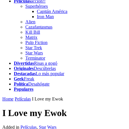
Películas
acción!!
Superhéroes
Capitán América
Iron Man
Alien
Cazafantasmas
Kill Bill
Matrix
Pulp Fiction
Star Trek
Star Wars
Terminator
Divertidas
Risas a gogó
Originales
Descúbrelas
Destacadas
Lo más popular
Geek
Freak
Política
Desahógate
Populares
Home
Películas
I Love my Ewok
I Love my Ewok
Added in
Películas
,
Star Wars