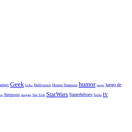
Geek
humor
juego de
ames
Halloween
Homer Simpson
Goku
juego
tv
StarWars
Simpson
Superhéroes
stargate
Star Trek
on
Tardis