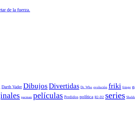
ar de la fuerza.
Dibujos
Divertidas
friki
g
Darth Vader
u
evolución
Dr. Who
fringe
series
inales
películas
política
Perdidos
R2-D2
pacman
Sheld