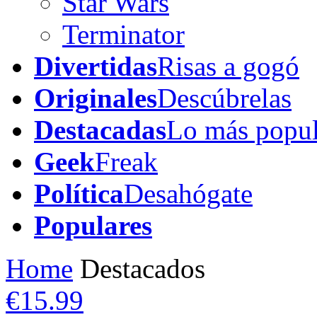
Star Wars
Terminator
Divertidas
Risas a gogó
Originales
Descúbrelas
Destacadas
Lo más popul
Geek
Freak
Política
Desahógate
Populares
Home
Destacados
€15.99