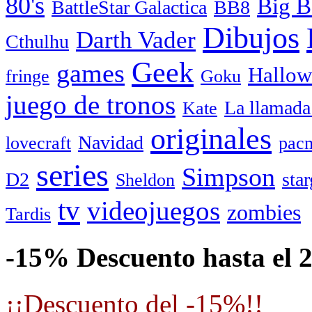
80's
Big B
BattleStar Galactica
BB8
Dibujos
Darth Vader
Cthulhu
Geek
games
Hallow
fringe
Goku
juego de tronos
La llamada
Kate
originales
Navidad
lovecraft
pac
series
Simpson
D2
star
Sheldon
tv
videojuegos
zombies
Tardis
-15% Descuento hasta el 
¡¡Descuento del -15%!!