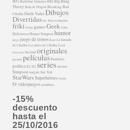
80's
Big Bang
BattleStar Galactica
BB8
Theory
Breaking Bad
Bola de Dragón
Dibujos
Darth Vader
Cthulhu
Divertidas
evolución
Dr. Who
friki
Geek
games
fringe
Goku
humor
Halloween
Homer Simpson
juego de tronos
La llamada
juego
Kate
Lost
de Cthulhu
Los mitos de Cthulhu
originales
Navidad
lovecraft
películas
Perdidos
pacman
series
política
R2-D2
Sheldon
Simpson
stargate
Star Trek
StarWars
Superhéroes
Tardis
tv
videojuegos
zombies
-15%
descuento
hasta el
25/10/2016