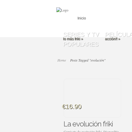
Inicio
SERIES Y TV
PELÍCUL
lo más friki
»
acción!!
»
POPULARES
Home
Posts Tagged "evolución"
€16.90
La evolución friki
Camiseta de evolución friki. Disponible