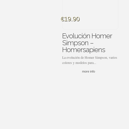
€19.90
Evolución Homer
Simpson –
Homersapiens
La evolución de Homer Simpson, varios
colores y modelos para...
more info