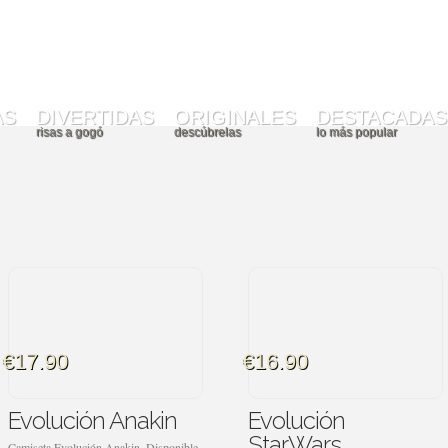
AS
DIVERTIDAS
ORIGINALES
DESTACADAS
risas a gogó
descúbrelas
lo más popular
€17.90
€16.90
Evolución Anakin
Evolución
StarWars
Camiseta Evolución Anakin. Disponible