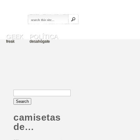
GEEK
POLÍTICA
freak
desahógate
camisetas
de…