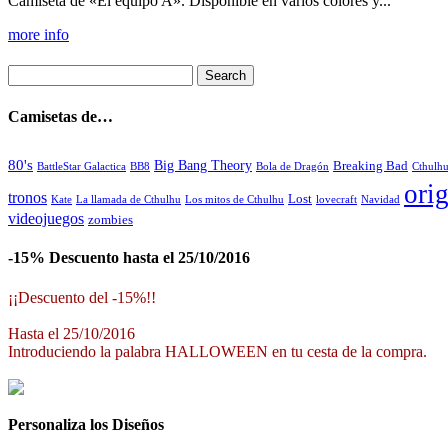
Camiseta de «El equipo A». Disponible en varios colores y...
more info
Camisetas de…
80's
Big Bang Theory
Breaking Bad
BattleStar Galactica
BB8
Bola de Dragón
Cthulh
orig
tronos
Lost
La llamada de Cthulhu
Los mitos de Cthulhu
Navidad
Kate
lovecraft
videojuegos
zombies
-15% Descuento hasta el 25/10/2016
¡¡Descuento del -15%!!
Hasta el 25/10/2016
Introduciendo la palabra HALLOWEEN en tu cesta de la compra.
Personaliza los Diseños