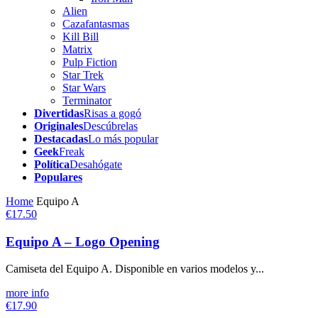
Alien
Cazafantasmas
Kill Bill
Matrix
Pulp Fiction
Star Trek
Star Wars
Terminator
Divertidas
Risas a gogó
Originales
Descúbrelas
Destacadas
Lo más popular
Geek
Freak
Política
Desahógate
Populares
Home
Equipo A
€17.50
Equipo A – Logo Opening
Camiseta del Equipo A. Disponible en varios modelos y...
more info
€17.90