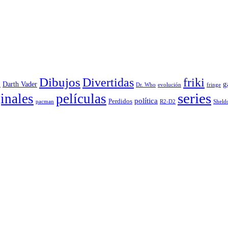
Dibujos
Divertidas
friki
g
Darth Vader
u
evolución
Dr. Who
fringe
series
inales
películas
política
Perdidos
R2-D2
pacman
Sheld