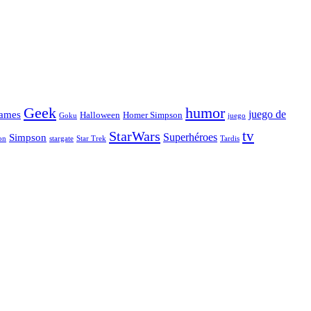
Geek
humor
juego de
ames
Halloween
Homer Simpson
Goku
juego
tv
StarWars
Simpson
Superhéroes
stargate
Star Trek
on
Tardis