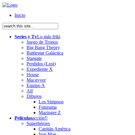
Inicio
Series y Tv
Lo más friki
Juego de Tronos
Big Bang Theory
Battlestar Galáctica
Stargate
Perdidos (Lost)
Expediente X
House
Macgyver
Equipo A
Alf
Dibujos
Los Simpson
Futurama
Mazinger Z
Películas
acción!!
Superhéroes
Capitán América
Iron Man