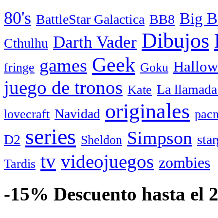
80's
Big B
BattleStar Galactica
BB8
Dibujos
Darth Vader
Cthulhu
Geek
games
Hallow
fringe
Goku
juego de tronos
La llamada
Kate
originales
Navidad
lovecraft
pac
series
Simpson
D2
star
Sheldon
tv
videojuegos
zombies
Tardis
-15% Descuento hasta el 