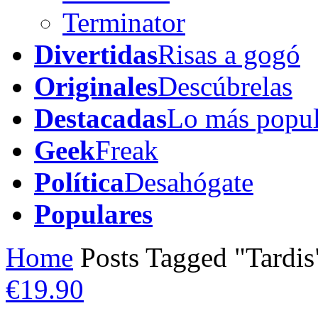
Terminator
Divertidas
Risas a gogó
Originales
Descúbrelas
Destacadas
Lo más popul
Geek
Freak
Política
Desahógate
Populares
Home
Posts Tagged "Tardis
€19.90