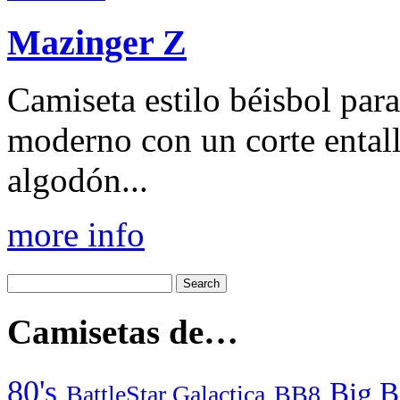
Mazinger Z
Camiseta estilo béisbol para
moderno con un corte ental
algodón...
more info
Camisetas de…
80's
Big B
BattleStar Galactica
BB8