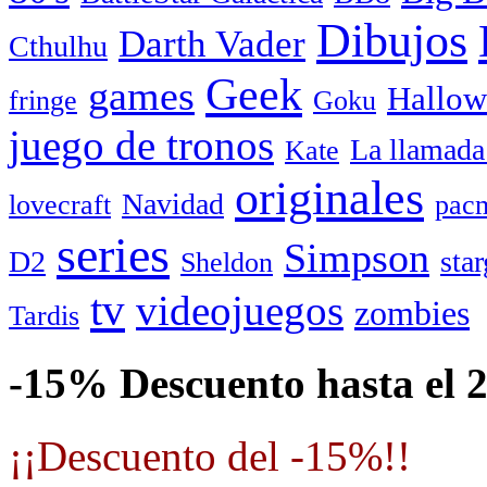
Dibujos
Darth Vader
Cthulhu
Geek
games
Hallow
fringe
Goku
juego de tronos
La llamada
Kate
originales
Navidad
lovecraft
pac
series
Simpson
D2
star
Sheldon
tv
videojuegos
zombies
Tardis
-15% Descuento hasta el 
¡¡Descuento del -15%!!