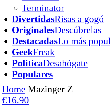
Terminator
Divertidas
Risas a gogó
Originales
Descúbrelas
Destacadas
Lo más popul
Geek
Freak
Política
Desahógate
Populares
Home
Mazinger Z
€16.90