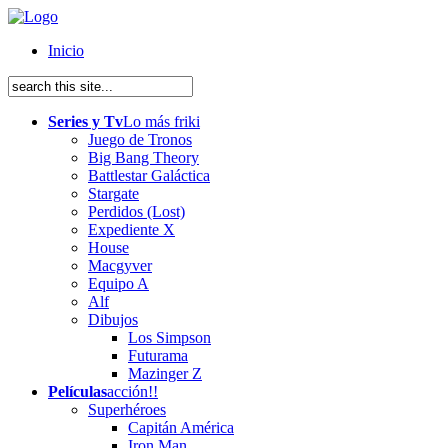
Inicio
Series y Tv
Lo más friki
Juego de Tronos
Big Bang Theory
Battlestar Galáctica
Stargate
Perdidos (Lost)
Expediente X
House
Macgyver
Equipo A
Alf
Dibujos
Los Simpson
Futurama
Mazinger Z
Películas
acción!!
Superhéroes
Capitán América
Iron Man