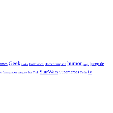
Geek
humor
juego de
ames
Halloween
Homer Simpson
Goku
juego
tv
StarWars
Simpson
Superhéroes
stargate
Star Trek
on
Tardis