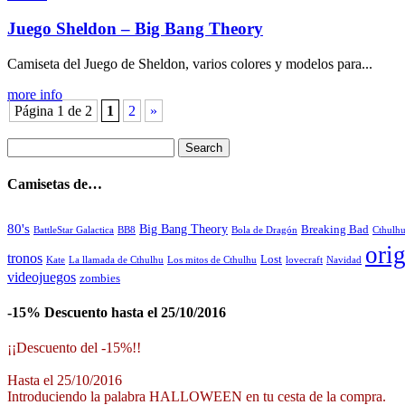
Juego Sheldon – Big Bang Theory
Camiseta del Juego de Sheldon, varios colores y modelos para...
more info
Página 1 de 2
1
2
»
Camisetas de…
80's
Big Bang Theory
Breaking Bad
BattleStar Galactica
BB8
Bola de Dragón
Cthulh
orig
tronos
Lost
La llamada de Cthulhu
Los mitos de Cthulhu
Navidad
Kate
lovecraft
videojuegos
zombies
-15% Descuento hasta el 25/10/2016
¡¡Descuento del -15%!!
Hasta el 25/10/2016
Introduciendo la palabra HALLOWEEN en tu cesta de la compra.