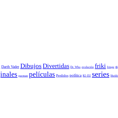
Dibujos
Divertidas
friki
g
Darth Vader
u
evolución
Dr. Who
fringe
series
inales
películas
política
Perdidos
R2-D2
pacman
Sheld