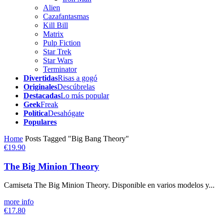
Alien
Cazafantasmas
Kill Bill
Matrix
Pulp Fiction
Star Trek
Star Wars
Terminator
Divertidas
Risas a gogó
Originales
Descúbrelas
Destacadas
Lo más popular
Geek
Freak
Política
Desahógate
Populares
Home
Posts Tagged "Big Bang Theory"
€19.90
The Big Minion Theory
Camiseta The Big Minion Theory. Disponible en varios modelos y...
more info
€17.80