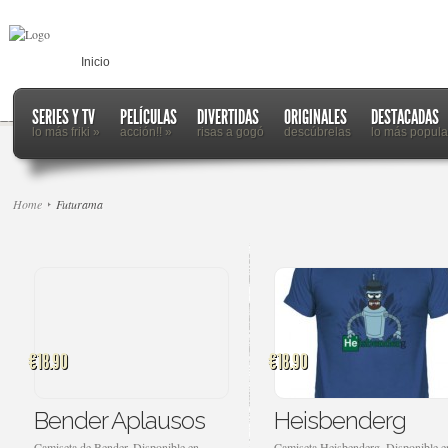
Inicio
SERIES Y TV
PELÍCULAS
DIVERTIDAS
ORIGINALES
DESTACADAS
lo más friki
»
acción!!
»
risas a gogó
descúbrelas
lo más popula
Home
Futurama
€18.90
€18.90
Bender Aplausos
Heisbenderg
Camiseta de Bender. Disponible en
Camiseta Heisbenderg. Disponible e