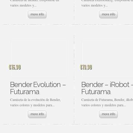
varios modelos y...
varios modelos y...
more info
more info
€16.90
€19.90
Bender Evolution –
Bender – iRobot 
Futurama
Futurama
Camiseta de la evolución de Bender,
Camiseta de Futurama, Bender, iRob
varios colores y modelos para...
varios colores y modelos para...
more info
more info