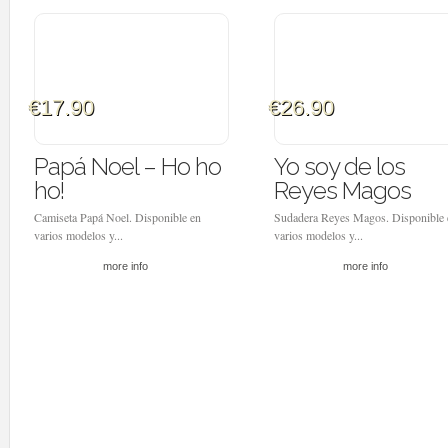
€17.90
€26.90
Papá Noel – Ho ho
Yo soy de los
ho!
Reyes Magos
Camiseta Papá Noel. Disponible en
Sudadera Reyes Magos. Disponible 
varios modelos y...
varios modelos y...
more info
more info