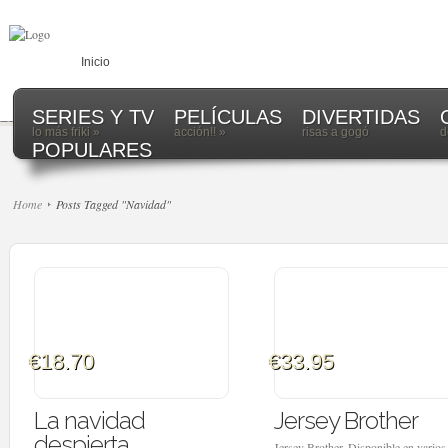
Inicio
SERIES Y TV
PELÍCULAS
DIVERTIDAS
lo más friki
»
acción!!
»
risas a gogó
d
POPULARES
Home
Posts Tagged "Navidad"
€18.70
€33.95
La navidad
Jersey Brother
despierta
Jersey Brother. Disponible en varios