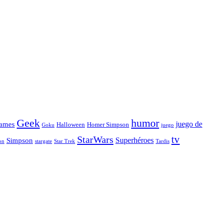
Geek
humor
juego de
ames
Halloween
Homer Simpson
Goku
juego
tv
StarWars
Simpson
Superhéroes
stargate
Star Trek
on
Tardis