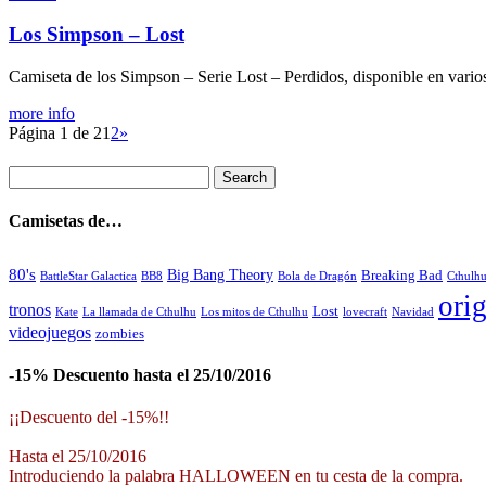
Los Simpson – Lost
Camiseta de los Simpson – Serie Lost – Perdidos, disponible en vario
more info
Página 1 de 2
1
2
»
Camisetas de…
80's
Big Bang Theory
Breaking Bad
BattleStar Galactica
BB8
Bola de Dragón
Cthulh
orig
tronos
Lost
La llamada de Cthulhu
Los mitos de Cthulhu
Navidad
Kate
lovecraft
videojuegos
zombies
-15% Descuento hasta el 25/10/2016
¡¡Descuento del -15%!!
Hasta el 25/10/2016
Introduciendo la palabra HALLOWEEN en tu cesta de la compra.