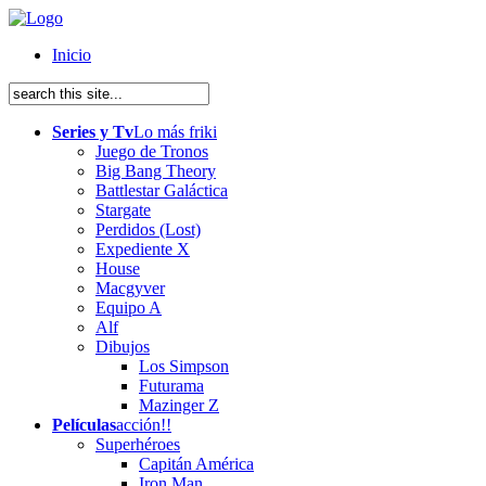
Inicio
Series y Tv
Lo más friki
Juego de Tronos
Big Bang Theory
Battlestar Galáctica
Stargate
Perdidos (Lost)
Expediente X
House
Macgyver
Equipo A
Alf
Dibujos
Los Simpson
Futurama
Mazinger Z
Películas
acción!!
Superhéroes
Capitán América
Iron Man