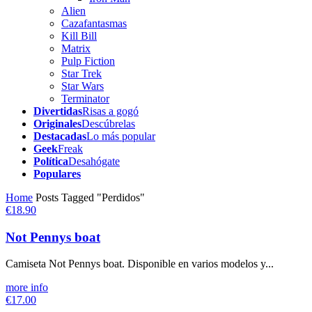
Alien
Cazafantasmas
Kill Bill
Matrix
Pulp Fiction
Star Trek
Star Wars
Terminator
Divertidas
Risas a gogó
Originales
Descúbrelas
Destacadas
Lo más popular
Geek
Freak
Política
Desahógate
Populares
Home
Posts Tagged "Perdidos"
€18.90
Not Pennys boat
Camiseta Not Pennys boat. Disponible en varios modelos y...
more info
€17.00