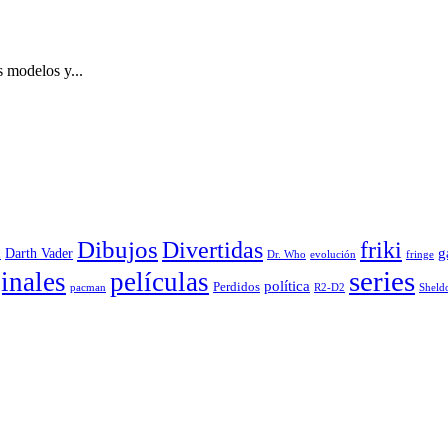
s modelos y...
Dibujos
Divertidas
friki
g
Darth Vader
u
evolución
Dr. Who
fringe
series
inales
películas
política
Perdidos
R2-D2
pacman
Sheld