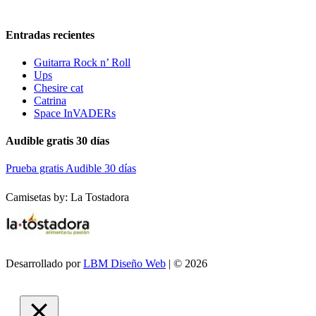
Entradas recientes
Guitarra Rock n’ Roll
Ups
Chesire cat
Catrina
Space InVADERs
Audible gratis 30 días
Prueba gratis Audible 30 días
Camisetas by: La Tostadora
Desarrollado por
LBM Diseño Web
| © 2026