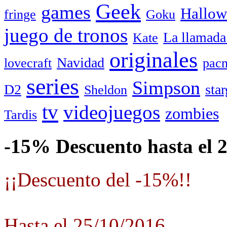
Geek
games
Hallow
fringe
Goku
juego de tronos
La llamada
Kate
originales
Navidad
lovecraft
pac
series
Simpson
D2
star
Sheldon
tv
videojuegos
zombies
Tardis
-15% Descuento hasta el 
¡¡Descuento del -15%!!
Hasta el 25/10/2016