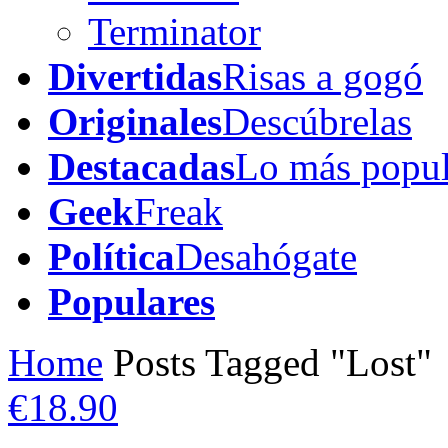
Terminator
Divertidas
Risas a gogó
Originales
Descúbrelas
Destacadas
Lo más popul
Geek
Freak
Política
Desahógate
Populares
Home
Posts Tagged "Lost"
€18.90