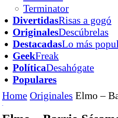
Terminator
Divertidas
Risas a gogó
Originales
Descúbrelas
Destacadas
Lo más popul
Geek
Freak
Política
Desahógate
Populares
Home
Originales
Elmo – Ba