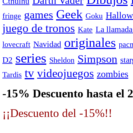
Darth Vader
Cthulhu
Geek
games
Hallow
fringe
Goku
juego de tronos
La llamada
Kate
originales
Navidad
lovecraft
pac
series
Simpson
D2
star
Sheldon
tv
videojuegos
zombies
Tardis
-15% Descuento hasta el 
¡¡Descuento del -15%!!