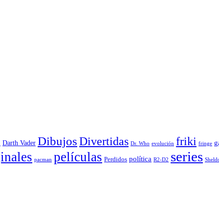
Dibujos
Divertidas
friki
g
Darth Vader
u
evolución
Dr. Who
fringe
series
inales
películas
política
Perdidos
R2-D2
pacman
Sheld