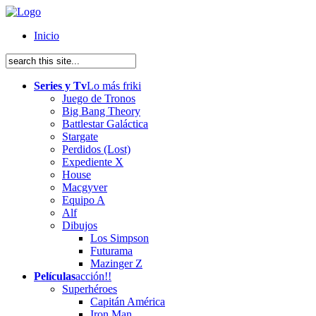
Inicio
Series y Tv
Lo más friki
Juego de Tronos
Big Bang Theory
Battlestar Galáctica
Stargate
Perdidos (Lost)
Expediente X
House
Macgyver
Equipo A
Alf
Dibujos
Los Simpson
Futurama
Mazinger Z
Películas
acción!!
Superhéroes
Capitán América
Iron Man