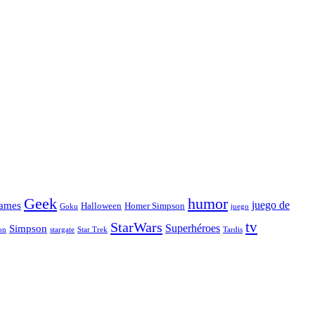
Geek
humor
juego de
ames
Halloween
Homer Simpson
Goku
juego
tv
StarWars
Simpson
Superhéroes
stargate
Star Trek
on
Tardis