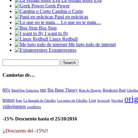
La verdad sobre Eva
Geek Power
Cambia o Corto
Papá en prácticas
Lo que no te mata…
Bus Stop
I want to fly
Linux Redbull
Me bajo todo de internet
Extraterrestres
Camisetas de…
80's
Big Bang Theory
Breaking Bad
BattleStar Galactica
BB8
Bola de Dragón
Cthulh
orig
tronos
Lost
La llamada de Cthulhu
Los mitos de Cthulhu
Navidad
Kate
lovecraft
videojuegos
zombies
-15% Descuento hasta el 25/10/2016
¡¡Descuento del -15%!!