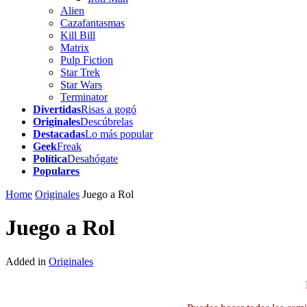
Alien
Cazafantasmas
Kill Bill
Matrix
Pulp Fiction
Star Trek
Star Wars
Terminator
Divertidas
Risas a gogó
Originales
Descúbrelas
Destacadas
Lo más popular
Geek
Freak
Política
Desahógate
Populares
Home
Originales
Juego a Rol
Juego a Rol
Added in
Originales