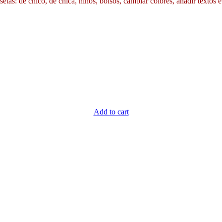
etas: de chico, de chica, niños, bolsos, cambiar colores, añadir textos e
Add to cart