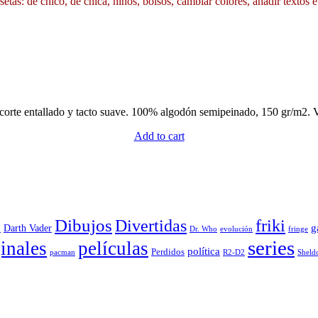
etas: de chico, de chica, niños, bolsos, cambiar colores, añadir textos e
 corte entallado y tacto suave. 100% algodón semipeinado, 150 gr/m2. V
Add to cart
Dibujos
Divertidas
friki
g
Darth Vader
u
evolución
Dr. Who
fringe
series
inales
películas
política
Perdidos
R2-D2
pacman
Sheld