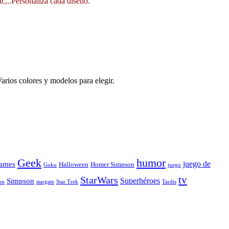
tc,..Personaliza cada diseño.
arios colores y modelos para elegir.
Geek
humor
juego de
ames
Halloween
Homer Simpson
Goku
juego
tv
StarWars
Simpson
Superhéroes
stargate
Star Trek
on
Tardis