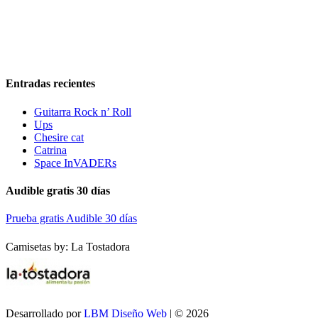
Entradas recientes
Guitarra Rock n’ Roll
Ups
Chesire cat
Catrina
Space InVADERs
Audible gratis 30 días
Prueba gratis Audible 30 días
Camisetas by: La Tostadora
Desarrollado por
LBM Diseño Web
| © 2026