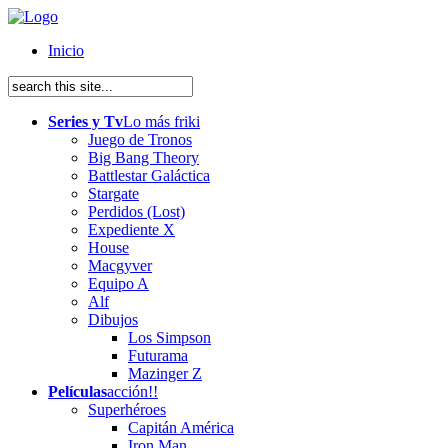
Inicio
Series y Tv
Lo más friki
Juego de Tronos
Big Bang Theory
Battlestar Galáctica
Stargate
Perdidos (Lost)
Expediente X
House
Macgyver
Equipo A
Alf
Dibujos
Los Simpson
Futurama
Mazinger Z
Películas
acción!!
Superhéroes
Capitán América
Iron Man