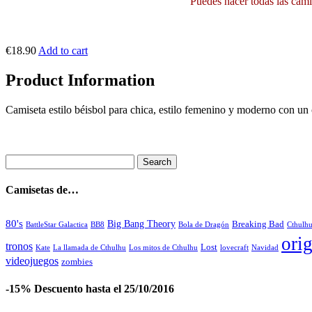
Puedes hacer todas las camis
€18.90
Add to cart
Product Information
Camiseta estilo béisbol para chica, estilo femenino y moderno con un
Camisetas de…
80's
Big Bang Theory
Breaking Bad
BattleStar Galactica
BB8
Bola de Dragón
Cthulh
orig
tronos
Lost
La llamada de Cthulhu
Los mitos de Cthulhu
Navidad
Kate
lovecraft
videojuegos
zombies
-15% Descuento hasta el 25/10/2016