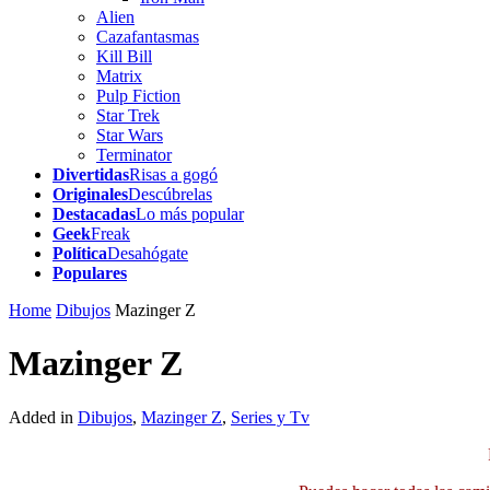
Alien
Cazafantasmas
Kill Bill
Matrix
Pulp Fiction
Star Trek
Star Wars
Terminator
Divertidas
Risas a gogó
Originales
Descúbrelas
Destacadas
Lo más popular
Geek
Freak
Política
Desahógate
Populares
Home
Dibujos
Mazinger Z
Mazinger Z
Added in
Dibujos
,
Mazinger Z
,
Series y Tv