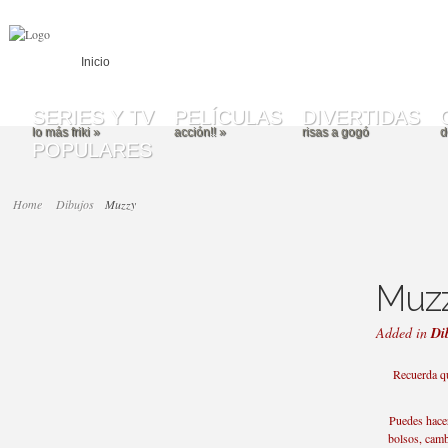
Inicio
SERIES Y TV
PELÍCULAS
DIVERTIDAS
lo más friki
»
acción!!
»
risas a gogó
d
POPULARES
Home
Dibujos
Muzzy
Muz
Added in
Di
Recuerda qu
Puedes hacer
bolsos, cambi