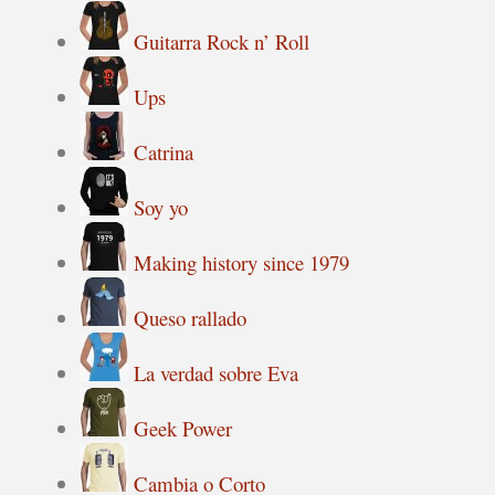
Guitarra Rock n’ Roll
Ups
Catrina
Soy yo
Making history since 1979
Queso rallado
La verdad sobre Eva
Geek Power
Cambia o Corto