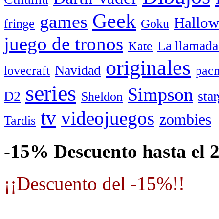
Geek
games
Hallow
fringe
Goku
juego de tronos
La llamada
Kate
originales
Navidad
lovecraft
pac
series
Simpson
D2
star
Sheldon
tv
videojuegos
zombies
Tardis
-15% Descuento hasta el 
¡¡Descuento del -15%!!