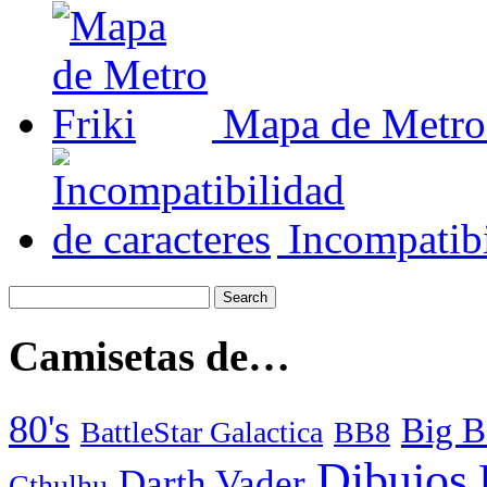
Mapa de Metro 
Incompatibi
Camisetas de…
80's
Big B
BattleStar Galactica
BB8
Dibujos
Darth Vader
Cthulhu