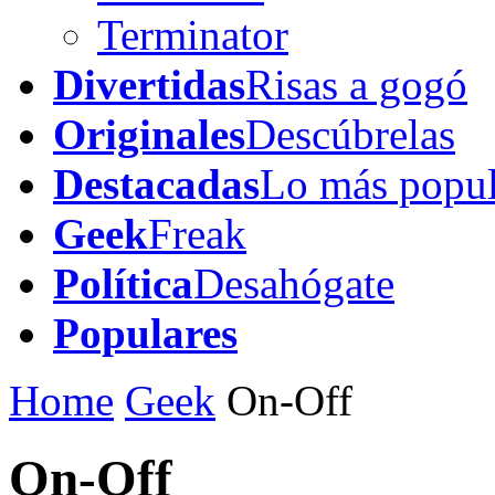
Terminator
Divertidas
Risas a gogó
Originales
Descúbrelas
Destacadas
Lo más popul
Geek
Freak
Política
Desahógate
Populares
Home
Geek
On-Off
On-Off