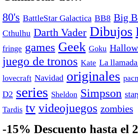
80's
Big B
BattleStar Galactica
BB8
Dibujos
Darth Vader
Cthulhu
Geek
games
Hallow
fringe
Goku
juego de tronos
La llamada
Kate
originales
Navidad
lovecraft
pac
series
Simpson
D2
star
Sheldon
tv
videojuegos
zombies
Tardis
-15% Descuento hasta el 