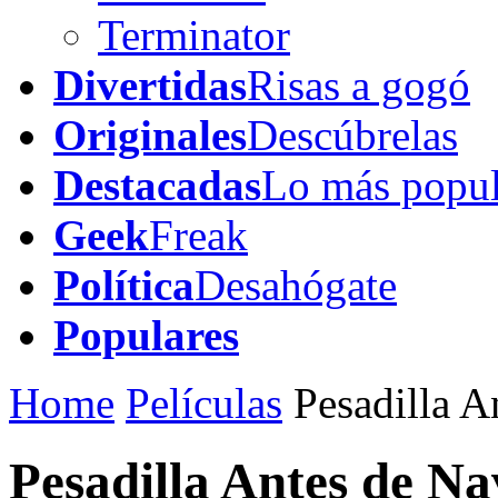
Terminator
Divertidas
Risas a gogó
Originales
Descúbrelas
Destacadas
Lo más popul
Geek
Freak
Política
Desahógate
Populares
Home
Películas
Pesadilla A
Pesadilla Antes de N