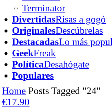
Terminator
Divertidas
Risas a gogó
Originales
Descúbrelas
Destacadas
Lo más popul
Geek
Freak
Política
Desahógate
Populares
Home
Posts Tagged "24"
€17.90