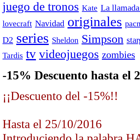
juego de tronos
La llamada
Kate
originales
Navidad
lovecraft
pac
series
Simpson
D2
star
Sheldon
tv
videojuegos
zombies
Tardis
-15% Descuento hasta el 
¡¡Descuento del -15%!!
Hasta el 25/10/2016
Introduciendo la palabra 