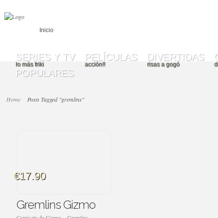
Inicio
SERIES Y TV
PELÍCULAS
DIVERTIDAS
lo más friki
acción!!
risas a gogó
d
POPULARES
Home
Posts Tagged "gremlins"
€17.90
Gremlins Gizmo
Camiseta de Gizmo – Gremlins.