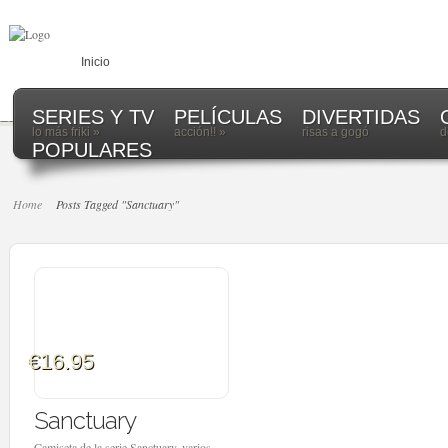
Inicio
SERIES Y TV
PELÍCULAS
DIVERTIDAS
lo más friki
»
acción!!
»
risas a gogó
d
POPULARES
Home
Posts Tagged "Sanctuary"
€16.95
Sanctuary
Camiseta de la serie Sanctuary, varios