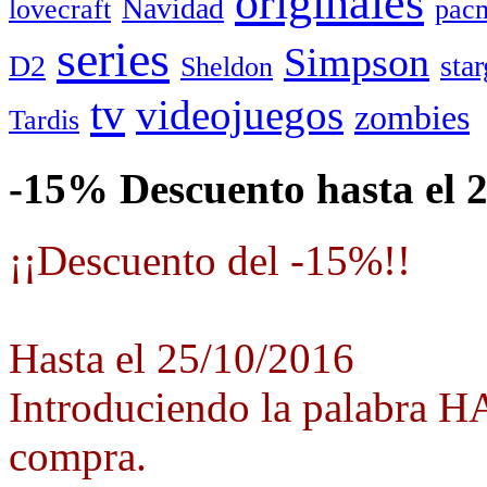
originales
Navidad
lovecraft
pac
series
Simpson
D2
star
Sheldon
tv
videojuegos
zombies
Tardis
-15% Descuento hasta el 
¡¡Descuento del -15%!!
Hasta el 25/10/2016
Introduciendo la palabra 
compra.