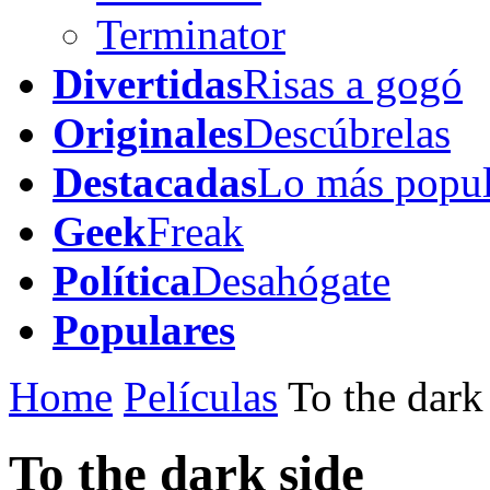
Terminator
Divertidas
Risas a gogó
Originales
Descúbrelas
Destacadas
Lo más popul
Geek
Freak
Política
Desahógate
Populares
Home
Películas
To the dark
To the dark side