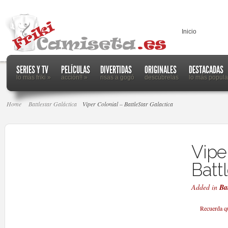
Inicio
SERIES Y TV
PELÍCULAS
DIVERTIDAS
ORIGINALES
DESTACADAS
lo más friki
»
acción!!
»
risas a gogó
descúbrelas
lo más popula
Home
Battlestar Galáctica
Viper Colonial – BattleStar Galactica
Vipe
Batt
Added in
Ba
Recuerda qu