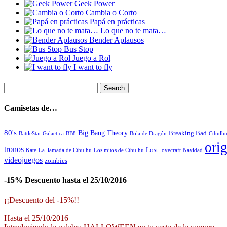
Geek Power
Cambia o Corto
Papá en prácticas
Lo que no te mata…
Bender Aplausos
Bus Stop
Juego a Rol
I want to fly
Camisetas de…
80's
Big Bang Theory
Breaking Bad
BattleStar Galactica
BB8
Bola de Dragón
Cthulh
orig
tronos
Lost
La llamada de Cthulhu
Los mitos de Cthulhu
Navidad
Kate
lovecraft
videojuegos
zombies
-15% Descuento hasta el 25/10/2016
¡¡Descuento del -15%!!
Hasta el 25/10/2016