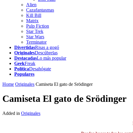
Alien
Cazafantasmas
Kill Bill
Matrix
Pulp Fiction
Star Trek
Star Wars
Terminator
Divertidas
Risas a gogó
Originales
Descúbrelas
Destacadas
Lo más popular
Geek
Freak
Política
Desahógate
Populares
Home
Originales
Camiseta El gato de Srödinger
Camiseta El gato de Srödinger
Added in
Originales