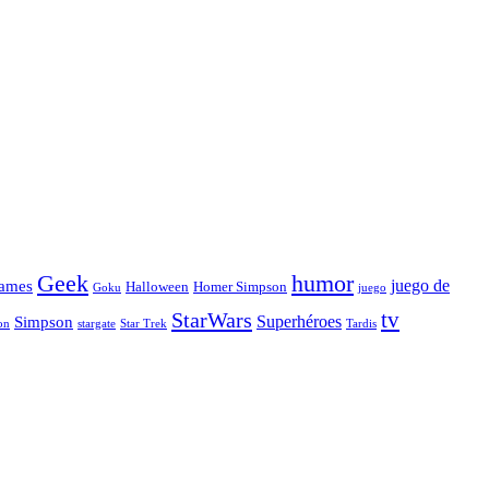
Geek
humor
juego de
ames
Halloween
Homer Simpson
Goku
juego
tv
StarWars
Simpson
Superhéroes
stargate
Star Trek
on
Tardis