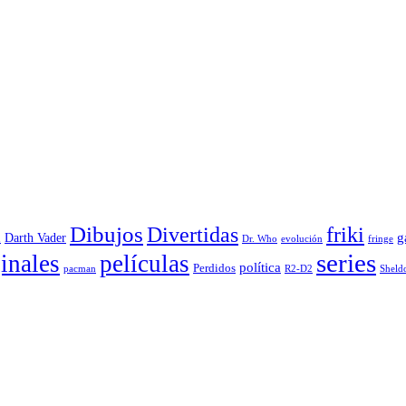
Dibujos
Divertidas
friki
g
Darth Vader
u
evolución
Dr. Who
fringe
series
inales
películas
política
Perdidos
R2-D2
pacman
Sheld