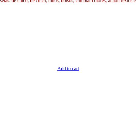
etas: de chico, de chica, niños, bolsos, cambiar colores, añadir textos e
Add to cart