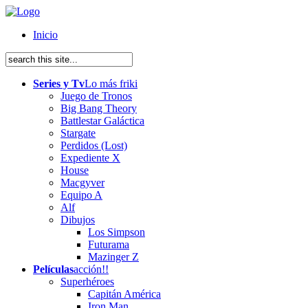
Inicio
Series y Tv
Lo más friki
Juego de Tronos
Big Bang Theory
Battlestar Galáctica
Stargate
Perdidos (Lost)
Expediente X
House
Macgyver
Equipo A
Alf
Dibujos
Los Simpson
Futurama
Mazinger Z
Películas
acción!!
Superhéroes
Capitán América
Iron Man