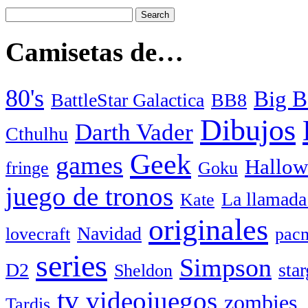
Camisetas de…
80's
Big B
BattleStar Galactica
BB8
Dibujos
Darth Vader
Cthulhu
Geek
games
Hallow
fringe
Goku
juego de tronos
La llamada
Kate
originales
Navidad
lovecraft
pac
series
Simpson
D2
star
Sheldon
tv
videojuegos
zombies
Tardis