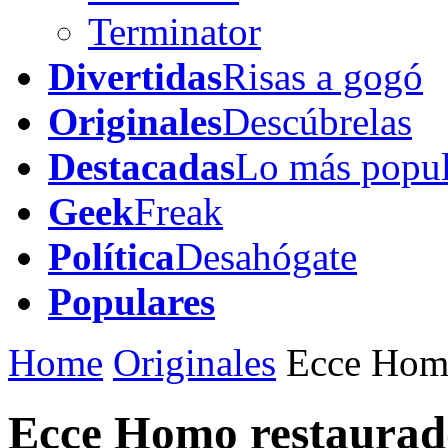
Terminator
Divertidas
Risas a gogó
Originales
Descúbrelas
Destacadas
Lo más popul
Geek
Freak
Política
Desahógate
Populares
Home
Originales
Ecce Homo
Ecce Homo restaurad