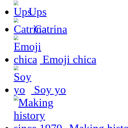
Ups
Catrina
Emoji chica
Soy yo