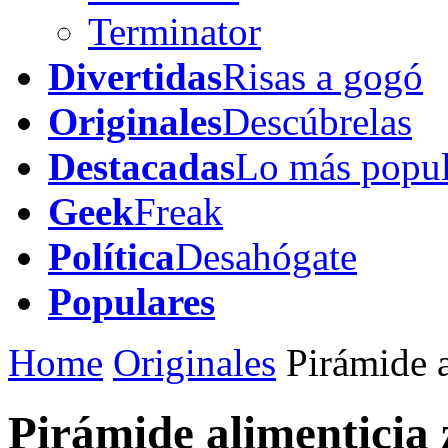
Terminator
Divertidas
Risas a gogó
Originales
Descúbrelas
Destacadas
Lo más popul
Geek
Freak
Política
Desahógate
Populares
Home
Originales
Pirámide a
Pirámide alimenticia