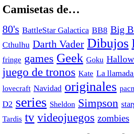
Camisetas de…
80's
Big B
BattleStar Galactica
BB8
Dibujos
Darth Vader
Cthulhu
Geek
games
Hallow
fringe
Goku
juego de tronos
La llamada
Kate
originales
Navidad
lovecraft
pac
series
Simpson
D2
star
Sheldon
tv
videojuegos
zombies
Tardis