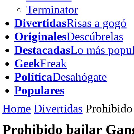
Terminator
Divertidas
Risas a gogó
Originales
Descúbrelas
Destacadas
Lo más popul
Geek
Freak
Política
Desahógate
Populares
Home
Divertidas
Prohibido
Prohibido bailar Gan