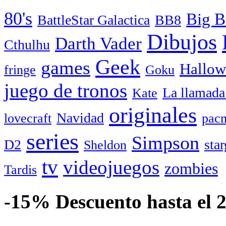
80's
Big B
BattleStar Galactica
BB8
Dibujos
Darth Vader
Cthulhu
Geek
games
Hallow
fringe
Goku
juego de tronos
La llamada
Kate
originales
Navidad
lovecraft
pac
series
Simpson
D2
star
Sheldon
tv
videojuegos
zombies
Tardis
-15% Descuento hasta el 