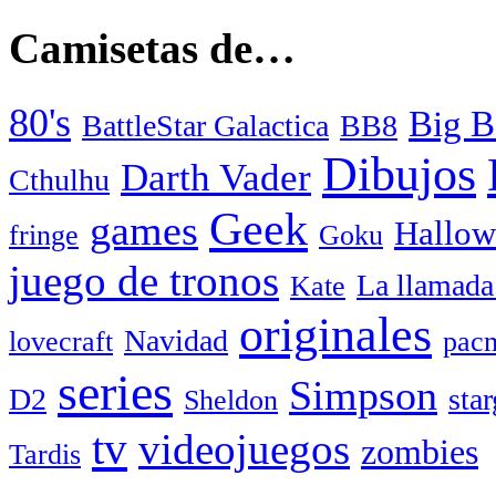
Camisetas de…
80's
Big B
BattleStar Galactica
BB8
Dibujos
Darth Vader
Cthulhu
Geek
games
Hallow
fringe
Goku
juego de tronos
La llamada
Kate
originales
Navidad
lovecraft
pac
series
Simpson
D2
star
Sheldon
tv
videojuegos
zombies
Tardis