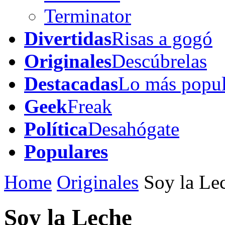
Terminator
Divertidas
Risas a gogó
Originales
Descúbrelas
Destacadas
Lo más popul
Geek
Freak
Política
Desahógate
Populares
Home
Originales
Soy la Le
Soy la Leche