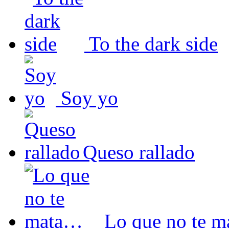
To the dark side
Soy yo
Queso rallado
Lo que no te 