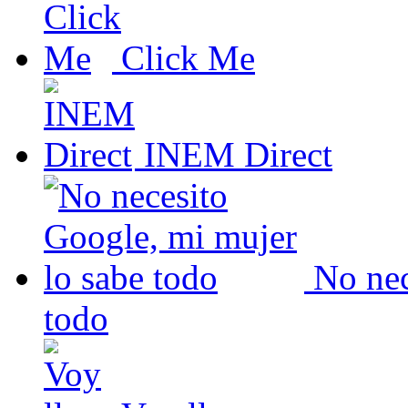
Click Me
INEM Direct
No nec
todo