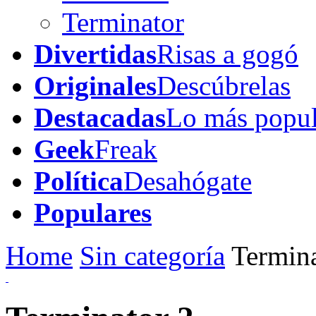
Terminator
Divertidas
Risas a gogó
Originales
Descúbrelas
Destacadas
Lo más popul
Geek
Freak
Política
Desahógate
Populares
Home
Sin categoría
Termina