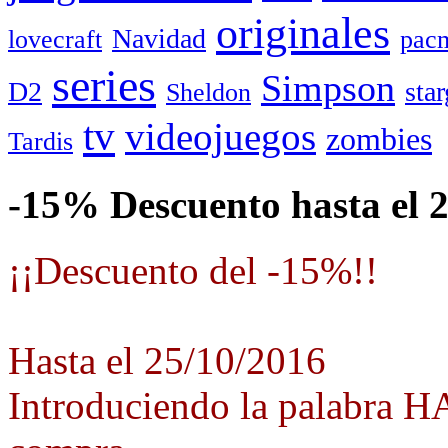
originales
Navidad
lovecraft
pac
series
Simpson
D2
star
Sheldon
tv
videojuegos
zombies
Tardis
-15% Descuento hasta el 
¡¡Descuento del -15%!!
Hasta el 25/10/2016
Introduciendo la palabra 